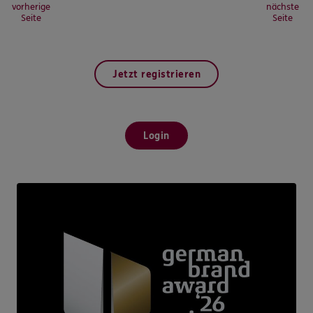
vorherige
nächste
Seite
Seite
Jetzt registrieren
Login