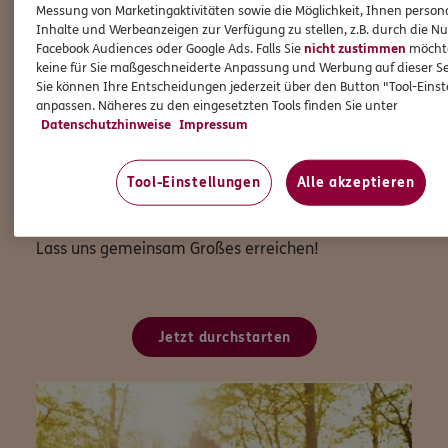
Du profitierst nicht nur von der Freiheit, Deine
Messung von Marketingaktivitäten sowie die Möglichkeit, Ihnen persona
eigenen Entscheidungen zu treffen und Deinen
Inhalte und Werbeanzeigen zur Verfügung zu stellen, z.B. durch die N
Arbeitsalltag flexibel zu gestalten, sondern auch von
Facebook Audiences oder Google Ads. Falls Sie
nicht zustimmen
möchten
keine für Sie maßgeschneiderte Anpassung und Werbung auf dieser Se
den Vorteilen, die eine große und etablierte Marke
Sie können Ihre Entscheidungen jederzeit über den Button "Tool-Eins
wie ERGO mit sich bringt.
anpassen. Näheres zu den eingesetzten Tools finden Sie unter
Datenschutzhinweise
Impressum
Wenn Du bereit bist, Deine Karriere auf das nächste
Level zu heben und Teil einer starken Gemeinschaft
Tool-Einstellungen
Alle akzeptieren
zu werden, dann freuen wir uns auf Deine
Bewerbung!
Lass uns gemeinsam Großes erreichen!
Jetzt durchstarten