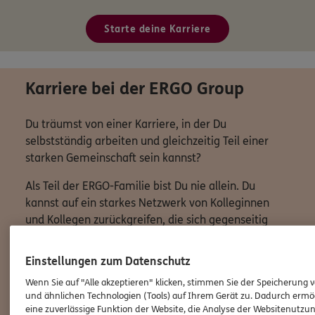
Starte deine Karriere
Karriere bei der ERGO Group
Du träumst von einer Karriere, in der Du
selbstständig arbeiten und gleichzeitig Teil einer
starken Gemeinschaft sein kannst?
Als Teil der ERGO-Familie bist Du nie allein. Du
kannst auf ein starkes Netzwerk von Kolleginnen
und Kollegen zurückgreifen, die sich gegenseitig
unterstützen und motivieren. Gemeinsam arbeiten
wir daran, die Zukunft der Versicherungsbranche zu
Einstellungen zum Datenschutz
gestalten und unseren Kunden den bestmöglichen
Wenn Sie auf "Alle akzeptieren" klicken, stimmen Sie der Speicherung 
Service zu bieten.
und ähnlichen Technologien (Tools) auf Ihrem Gerät zu. Dadurch ermö
eine zuverlässige Funktion der Website, die Analyse der Websitenutzun