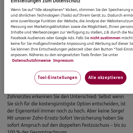
Einstellungen zum Datenschutz
Sofortschutz
Wenn Sie auf "Alle akzeptieren" klicken, stimmen Sie der Speicherung 
und ähnlichen Technologien (Tools) auf Ihrem Gerät zu. Dadurch ermö
Entdecken Sie die Vorteile einer
eine zuverlässige Funktion der Website, die Analyse der Websitenutzun
Zahnzusatzversicherung mit Sofortschutz. Bei uns
Messung von Marketingaktivitäten sowie die Möglichkeit, Ihnen persona
erhalten Sie Leistungen ohne lästige Wartezeiten –
Inhalte und Werbeanzeigen zur Verfügung zu stellen, z.B. durch die N
Facebook Audiences oder Google Ads. Falls Sie
nicht zustimmen
möchten
sogar bei laufenden Behandlungen. Stellen Sie sich vor:
keine für Sie maßgeschneiderte Anpassung und Werbung auf dieser Se
Ihre Krankenkasse zahlt nur einen begrenzten Betrag
Sie können Ihre Entscheidungen jederzeit über den Button "Tool-Eins
für Kronen, Brücken, Prothesen und
anpassen. Näheres zu den eingesetzten Tools finden Sie unter
Datenschutzhinweise
Impressum
implantatgetragenen Zahnersatz. Doch mit unserer
Zahnzusatzversicherung verdoppeln wir diese
Leistungen für Sie. Das bedeutet, Ihr Eigenanteil wird
Tool-Einstellungen
Alle akzeptieren
erheblich reduziert oder fällt sogar ganz weg. Schon
beim ersten Blick auf den Heil- und Kostenplan Ihres
Zahnarztes erkennen Sie den Unterschied: Selbst wenn
Sie sich für die kostengünstigste Option entscheiden, ist
der Eigenanteil immer noch zu hoch. Aber keine Sorge!
Mit unserer Zahn-Ersatz-Sofort Versicherung haben Sie
sofort Anspruch auf den doppelten Festzuschuss – bis zu
100 % der Gesamtrechnung.