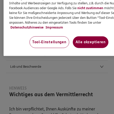
Inhalte und Werbeanzeigen zur Verfügung zu stellen, z.B. durch die N
Facebook Audiences oder Google Ads. Falls Sie
nicht zustimmen
möchten
keine für Sie maßgeschneiderte Anpassung und Werbung auf dieser Se
Weitere Kontaktmöglichkeiten
Sie können Ihre Entscheidungen jederzeit über den Button "Tool-Eins
anpassen. Näheres zu den eingesetzten Tools finden Sie unter
Datenschutzhinweise
Impressum
Postanschrift
Anfahrt
Tool-Einstellungen
Alle akzeptieren
Verbraucherschlichtungsstellen
Lob und Beschwerde
HINWEIS
Wichtiges aus dem Vermittlerrecht
Ich bin verpflichtet, Ihnen Auskünfte zu meiner