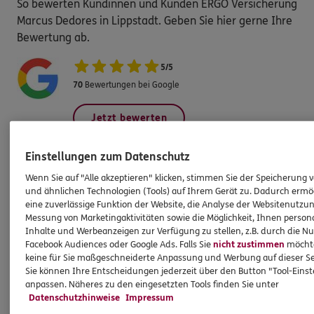
So bewerten Kundinnen und Kunden ERGO Versicherung
Marcus Dedores in Lippstadt. Geben Sie hier gerne Ihre
Bewertung ab.
5
/
5
70
Bewertungen bei Google
Jetzt bewerten
Einstellungen zum Datenschutz
Wenn Sie auf "Alle akzeptieren" klicken, stimmen Sie der Speicherung 
Produkte
und ähnlichen Technologien (Tools) auf Ihrem Gerät zu. Dadurch ermö
eine zuverlässige Funktion der Website, die Analyse der Websitenutzun
Messung von Marketingaktivitäten sowie die Möglichkeit, Ihnen persona
Zahnversicherungen
Inhalte und Werbeanzeigen zur Verfügung zu stellen, z.B. durch die N
Facebook Audiences oder Google Ads. Falls Sie
nicht zustimmen
möchten
Kfz-Versicherung
keine für Sie maßgeschneiderte Anpassung und Werbung auf dieser Se
Sie können Ihre Entscheidungen jederzeit über den Button "Tool-Eins
Krankenversicherung
anpassen. Näheres zu den eingesetzten Tools finden Sie unter
Versicherungen für den privaten Bedarf
Datenschutzhinweise
Impressum