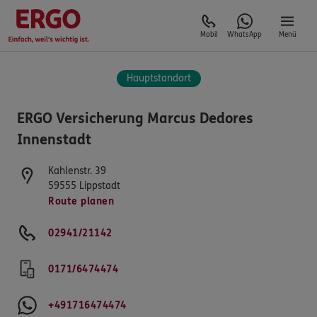
Mobil
WhatsApp
Menü
Hauptstandort
ERGO Versicherung Marcus Dedores
Innenstadt
Kahlenstr. 39
59555
Lippstadt
Route planen
02941/21142
0171/6474474
+491716474474