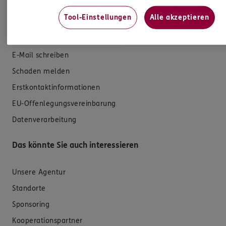
Versicherungen für Geschäftskunden
Tool-Einstellungen
Alle akzeptieren
Hilfe & Services
E-Mail schreiben
Schaden melden
Erstkontaktinformationen
EU-Offenlegungsvereinbarung
Datenverarbeitung
Das könnte Sie auch interessieren
Unsere Agentur
Standorte
Sponsoring
Kooperationspartner